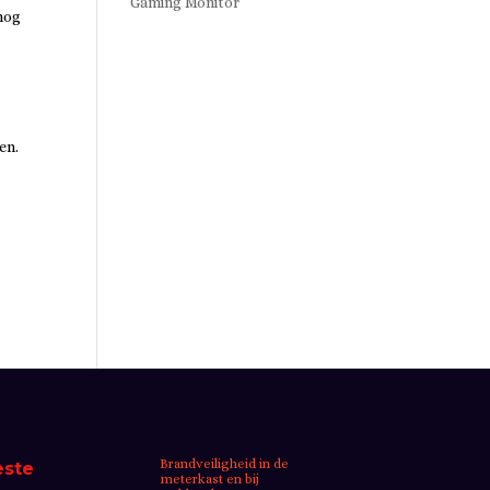
Gaming Monitor
nog
en.
Brandveiligheid in de
este
meterkast en bij