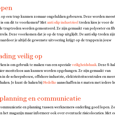
appen
n op een trap kunnen zomaar ongelukken gebeuren. Deze worden meest
r is om dit te voorkomen? Met
anti slip industrieel
treden kies je voor de
de traptreden worden gemonteerd. Ze zijn gemaakt van polyester en fi
rels. Deze voorkomen dat je op de trap uitglijdt. De anti slip treden zij
aardoor je altijd de gewenste uitvoering krijgt op de trappen in jouw
ading veilig op
rken is om gebruik te maken van een speciale
veiligheidshaak
. Deze S-ha
 hier moeiteloos aan kunnen worden opgehangen. Ze zijn gemaakt van
n in de scheepsbouw, offshore industrie, elektriciteitscentrales en mee
haken. Je kunt de haken bij
Nedelko
aanschaffen in 4 maten met iedere 
ke planning en communicatie
e communicatie en planning tussen werknemers onderling goed lopen. Z
en het magazijn maar informeer ook over eventuele risicolocaties. Met e