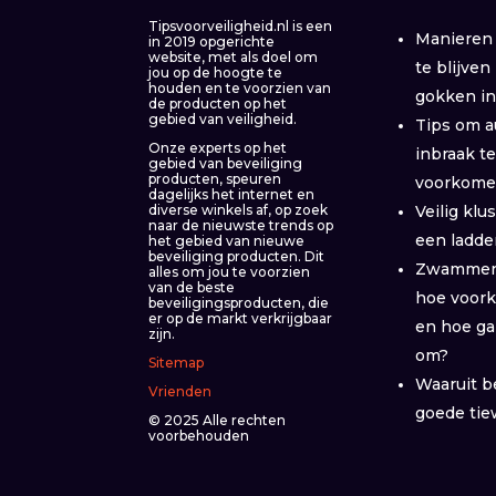
Tipsvoorveiligheid.nl is een
Manieren 
in 2019 opgerichte
website, met als doel om
te blijven
jou op de hoogte te
houden en te voorzien van
gokken i
de producten op het
gebied van veiligheid.
Tips om a
Onze experts op het
inbraak t
gebied van beveiliging
producten, speuren
voorkom
dagelijks het internet en
Veilig kl
diverse winkels af, op zoek
naar de nieuwste trends op
een ladde
het gebied van nieuwe
beveiliging producten. Dit
Zwammen 
alles om jou te voorzien
van de beste
hoe voork
beveiligingsproducten, die
er op de markt verkrijgbaar
en hoe ga
zijn.
om?
Sitemap
Waaruit b
Vrienden
goede tie
© 2025 Alle rechten
voorbehouden