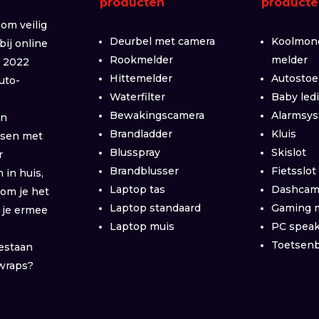
producten
producte
om veilig
Deurbel met camera
Koolmon
 bij online
Rookmelder
melder
n 2022
Hittemelder
Autostoe
uto-
Waterfilter
Baby led
e
Bewakingscamera
Alarmsy
en
Brandladder
Kluis
ussen met
Blusspray
Skislot
r
Brandblusser
Fietsslot
in huis,
Laptop tas
Dashca
om je het
Laptop standaard
Gaming 
 je ermee
Laptop muis
PC spea
Toetsen
estaan
wraps?