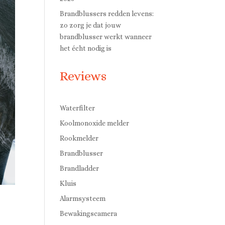
Brandblussers redden levens:
zo zorg je dat jouw
brandblusser werkt wanneer
het écht nodig is
Reviews
Waterfilter
Koolmonoxide melder
Rookmelder
Brandblusser
Brandladder
Kluis
Alarmsysteem
Bewakingscamera