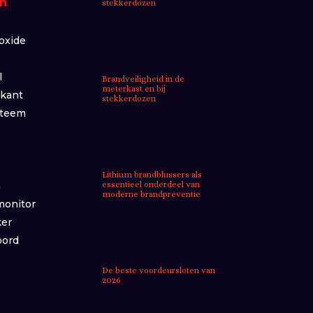
n
stekkerdozen
oxide
l
Brandveiligheid in de
meterkast en bij
ikant
stekkerdozen
steem
Lithium brandblussers als
m
essentieel onderdeel van
moderne brandpreventie
monitor
ker
bord
De beste voordeursloten van
2026