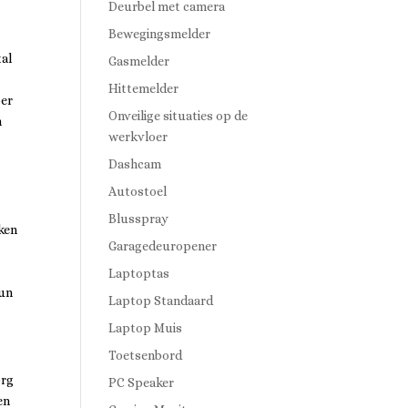
Deurbel met camera
Bewegingsmelder
al
Gasmelder
Hittemelder
ber
Onveilige situaties op de
n
werkvloer
Dashcam
Autostoel
Blusspray
ken
Garagedeuropener
r
Laptoptas
hun
Laptop Standaard
Laptop Muis
Toetsenbord
org
PC Speaker
en