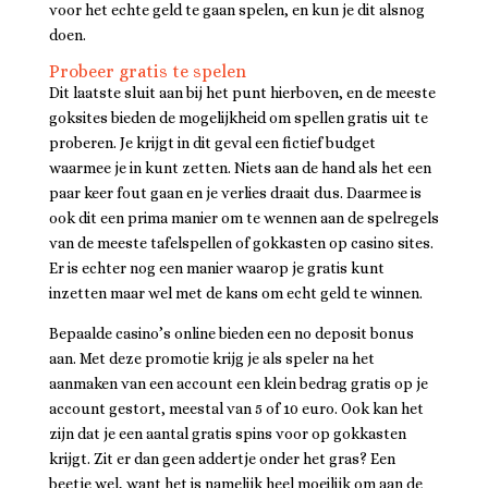
voor het echte geld te gaan spelen, en kun je dit alsnog
doen.
Probeer gratis te spelen
Dit laatste sluit aan bij het punt hierboven, en de meeste
goksites bieden de mogelijkheid om spellen gratis uit te
proberen. Je krijgt in dit geval een fictief budget
waarmee je in kunt zetten. Niets aan de hand als het een
paar keer fout gaan en je verlies draait dus. Daarmee is
ook dit een prima manier om te wennen aan de spelregels
van de meeste tafelspellen of gokkasten op casino sites.
Er is echter nog een manier waarop je gratis kunt
inzetten maar wel met de kans om echt geld te winnen.
Bepaalde casino’s online bieden een no deposit bonus
aan. Met deze promotie krijg je als speler na het
aanmaken van een account een klein bedrag gratis op je
account gestort, meestal van 5 of 10 euro. Ook kan het
zijn dat je een aantal gratis spins voor op gokkasten
krijgt. Zit er dan geen addertje onder het gras? Een
beetje wel, want het is namelijk heel moeilijk om aan de