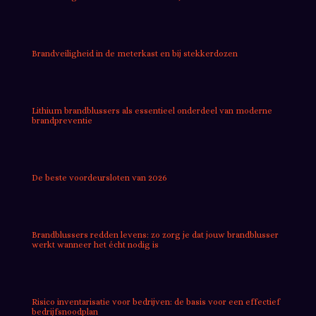
Brandveiligheid in de meterkast en bij stekkerdozen
Lithium brandblussers als essentieel onderdeel van moderne
brandpreventie
De beste voordeursloten van 2026
Brandblussers redden levens: zo zorg je dat jouw brandblusser
werkt wanneer het écht nodig is
Risico inventarisatie voor bedrijven: de basis voor een effectief
bedrijfsnoodplan