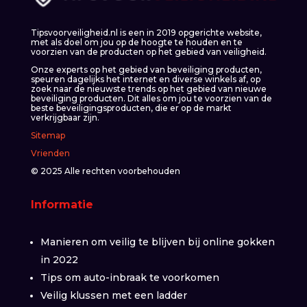
Tipsvoorveiligheid.nl is een in 2019 opgerichte website,
met als doel om jou op de hoogte te houden en te
voorzien van de producten op het gebied van veiligheid.
Onze experts op het gebied van beveiliging producten,
speuren dagelijks het internet en diverse winkels af, op
zoek naar de nieuwste trends op het gebied van nieuwe
beveiliging producten. Dit alles om jou te voorzien van de
beste beveiligingsproducten, die er op de markt
verkrijgbaar zijn.
Sitemap
Vrienden
© 2025 Alle rechten voorbehouden
Informatie
Manieren om veilig te blijven bij online gokken
in 2022
Tips om auto-inbraak te voorkomen
Veilig klussen met een ladder