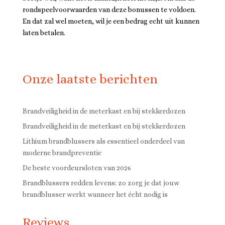
rondspeelvoorwaarden van deze bonussen te voldoen.
En dat zal wel moeten, wil je een bedrag echt uit kunnen
laten betalen.
Onze laatste berichten
Brandveiligheid in de meterkast en bij stekkerdozen
Brandveiligheid in de meterkast en bij stekkerdozen
Lithium brandblussers als essentieel onderdeel van
moderne brandpreventie
De beste voordeursloten van 2026
Brandblussers redden levens: zo zorg je dat jouw
brandblusser werkt wanneer het écht nodig is
Reviews