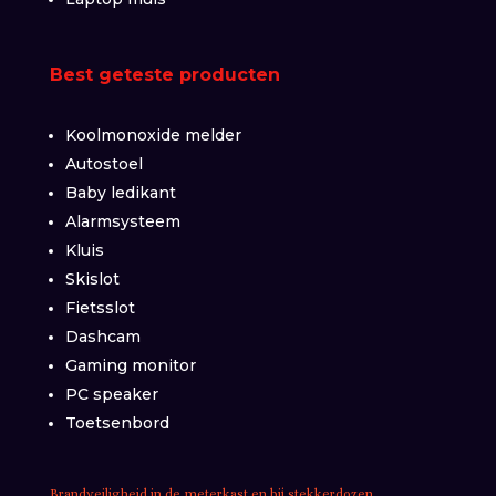
Best geteste producten
Koolmonoxide melder
Autostoel
Baby ledikant
Alarmsysteem
Kluis
Skislot
Fietsslot
Dashcam
Gaming monitor
PC speaker
Toetsenbord
Brandveiligheid in de meterkast en bij stekkerdozen