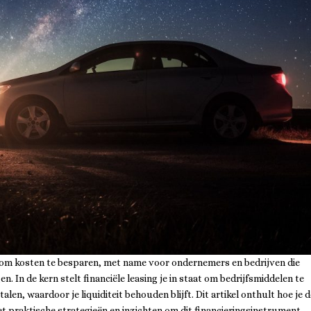
jn om kosten te besparen, met name voor ondernemers en bedrijven die
n. In de kern stelt financiële leasing je in staat om bedrijfsmiddelen te
len, waardoor je liquiditeit behouden blijft. Dit artikel onthult hoe je 
met praktische strategieën en inzichten om dit financieringsinstrument