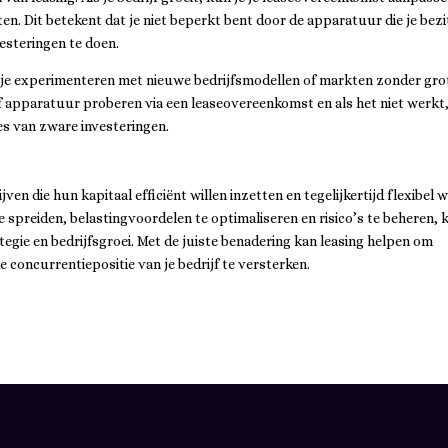
. Dit betekent dat je niet beperkt bent door de apparatuur die je bezi
vesteringen te doen.
 kun je experimenteren met nieuwe bedrijfsmodellen of markten zonder gro
 of apparatuur proberen via een leaseovereenkomst en als het niet werkt
es van zware investeringen.
jven die hun kapitaal efficiënt willen inzetten en tegelijkertijd flexibel w
e spreiden, belastingvoordelen te optimaliseren en risico’s te beheren, 
rategie en bedrijfsgroei. Met de juiste benadering kan leasing helpen om
e concurrentiepositie van je bedrijf te versterken.