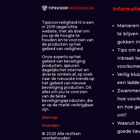
Informati
Tipsvoorveiligheid.nl is een
Manieren 
in 2019 opgerichte
website, met als doel om
te blijven
jou op de hoogte te
houden en te voorzien van
gokken i
de producten op het
gebied van veiligheid.
Tips om a
Onze experts op het
inbraak t
gebied van beveiliging
producten, speuren
voorkom
dagelijks het internet en
Veilig kl
diverse winkels af, op zoek
naar de nieuwste trends op
een ladde
het gebied van nieuwe
beveiliging producten. Dit
Zwammen 
alles om jou te voorzien
van de beste
hoe voork
beveiligingsproducten, die
er op de markt verkrijgbaar
en hoe ga
zijn.
om?
Sitemap
Waaruit b
Vrienden
goede tie
© 2025 Alle rechten
voorbehouden