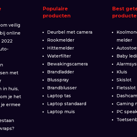
e
Populaire
Best get
producten
producte
om veilig
Deurbel met camera
Koolmon
 bij online
Rookmelder
melder
n 2022
Hittemelder
Autostoe
uto-
Waterfilter
Baby led
e
Bewakingscamera
Alarmsy
en
Brandladder
Kluis
ussen met
Blusspray
Skislot
r
Brandblusser
Fietsslot
in huis,
Laptop tas
Dashca
om je het
Laptop standaard
Gaming 
 je ermee
Laptop muis
PC spea
Toetsen
estaan
wraps?