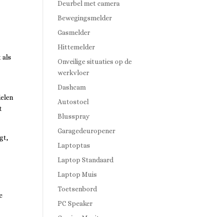
Deurbel met camera
Bewegingsmelder
Gasmelder
Hittemelder
 als
Onveilige situaties op de
werkvloer
Dashcam
delen
Autostoel
t
Blusspray
Garagedeuropener
gt,
Laptoptas
Laptop Standaard
Laptop Muis
Toetsenbord
e
PC Speaker