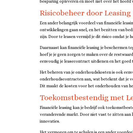
besparing opleveren en moet niet over het hoofd 
Risicobeheer door Leasing
Een ander belangrijk voordeel van financiële leas
ontwikkelingen gaan snel, en het bezitten van bedr
zijn. Door te leasen vermijd je dit risico omdat je 
Daarnaast kan financiële leasing je beschermen t
hoef je je geen zorgen te maken over de restwaar
eenvoudig je leasecontract uitdienen en het goed
Het beheren van je onderhoudskosten is ook eenv
onderhoudscontracten aan, wat betekent dat je v
Dit maakt de kosten voor het onderhouden van het
Toekomstbestendig met L
Financiële leasing kan je bedrijf ook toekomstbesten
veranderende markt. Door niet vast te zitten aan
innovaties.
Het vermogen om te schalen is een ander voordeel 