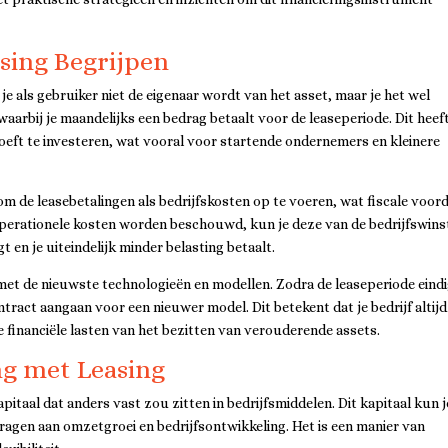
asing Begrijpen
 je als gebruiker niet de eigenaar wordt van het asset, maar je het wel
waarbij je maandelijks een bedrag betaalt voor de leaseperiode. Dit heeft
 hoeft te investeren, wat vooral voor startende ondernemers en kleinere
om de leasebetalingen als bedrijfskosten op te voeren, wat fiscale voor
operationele kosten worden beschouwd, kun je deze van de bedrijfswins
 en je uiteindelijk minder belasting betaalt.
met de nieuwste technologieën en modellen. Zodra de leaseperiode eindi
tract aangaan voor een nieuwer model. Dit betekent dat je bedrijf altijd
 financiële lasten van het bezitten van verouderende assets.
ng met Leasing
pitaal dat anders vast zou zitten in bedrijfsmiddelen. Dit kapitaal kun j
dragen aan omzetgroei en bedrijfsontwikkeling. Het is een manier van