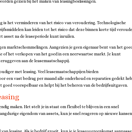
worden gezien bij het maken van leasingbeslissingen.
ing is het verminderen van het risico van veroudering. Technologische
ijfsmiddelen kan leiden tot het risico dat deze binnen korte tijd veroud
het asset na de leaseperiode kunt inruilen.
egen marktschommelingen. Aangezien je geen eigenaar bent van het goe
de of het verkopen van het goed in een neerwaartse markt. Je kunt
 teruggeven aan de leasemaatschappij.
oudiger met leasing. Veel leasemaatschappijen bieden
oor een vast bedrag per maand alle onderhoud en reparaties gedekt heb
 goed voorspelbaar en helpt bij het beheren van de bedrijfsuitgaven.
easing
dig maken. Het stelt je in staat om flexibel te blijven in een snel
 langdurige eigendom van assets, kun je snel reageren op nieuwe kansen
van leasing. Als je bedrijf groeit, kun je je leaseovereenkomst aanpass