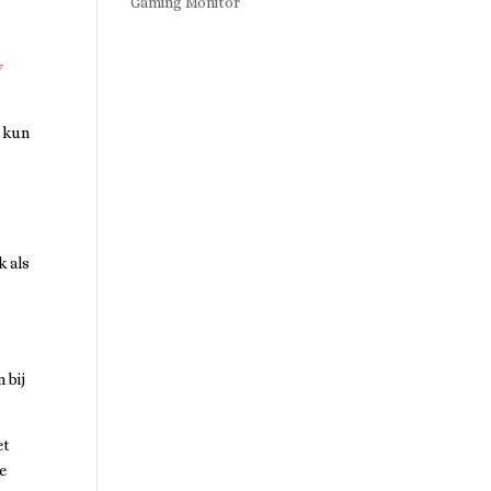
Gaming Monitor
e
y
, kun
k als
 bij
et
ke