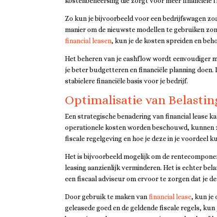
kostenbeheersing die zorgt voor meer financiële fle
Zo kun je bijvoorbeeld voor een bedrijfswagen zoa
manier om de nieuwste modellen te gebruiken zonde
financial leasen
, kun je de kosten spreiden en beho
Het beheren van je cashflow wordt eenvoudiger me
je beter budgetteren en financiële planning doen.
stabielere financiële basis voor je bedrijf.
Optimalisatie van Belasti
Een strategische benadering van financial lease ka
operationele kosten worden beschouwd, kunnen ze 
fiscale regelgeving en hoe je deze in je voordeel k
Het is bijvoorbeeld mogelijk om de rentecomponent
leasing aanzienlijk verminderen. Het is echter bel
een fiscaal adviseur om ervoor te zorgen dat je de
Door gebruik te maken van
financial lease
, kun je
geleasede goed en de geldende fiscale regels, kun j