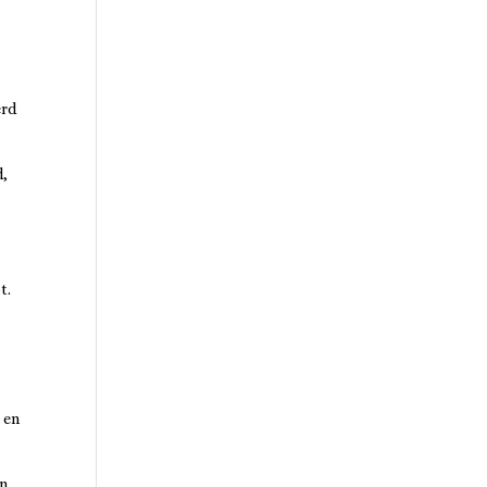
erd
d,
t.
 en
en