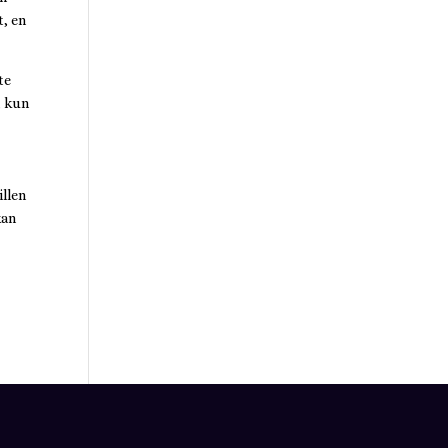
t, en
te
, kun
illen
kan