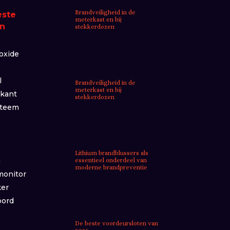
Brandveiligheid in de
este
meterkast en bij
n
stekkerdozen
oxide
l
Brandveiligheid in de
meterkast en bij
ikant
stekkerdozen
steem
Lithium brandblussers als
m
essentieel onderdeel van
moderne brandpreventie
monitor
ker
bord
De beste voordeursloten van