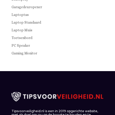
Garagedeuropener
Laptoptas
Laptop Standaard
Laptop Muis
Toetsenbord
PC Speaker
Gaming Monitor
Tipsvoorveiligheid.nl is een in 2019 opgerichte website,
met als doel om jou op de hoogte te houden en te